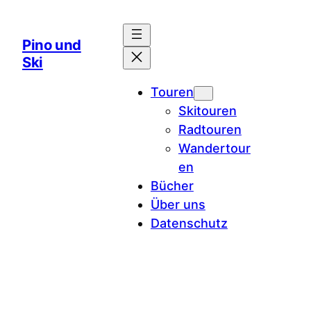
Zum
Inhalt
Pino und
springen
Ski
Touren
Skitouren
Radtouren
Wandertour
en
Bücher
Über uns
Datenschutz