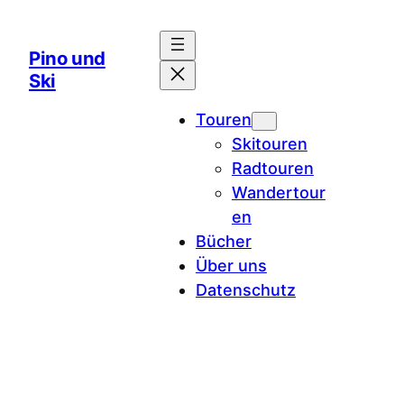
Zum
Inhalt
Pino und
springen
Ski
Touren
Skitouren
Radtouren
Wandertour
en
Bücher
Über uns
Datenschutz